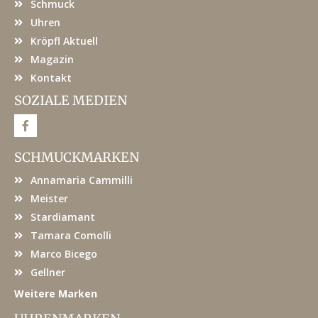
Schmuck
Uhren
Kröpfl Aktuell
Magazin
Kontakt
SOZIALE MEDIEN
F
a
c
e
SCHMUCKMARKEN
b
o
Annamaria Cammilli
o
k
Meister
Stardiamant
Tamara Comolli
Marco Bicego
Gellner
Weitere Marken