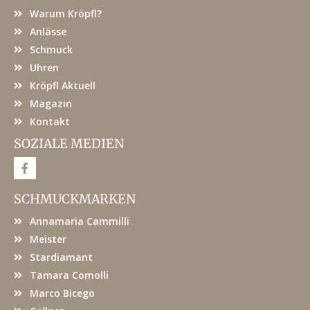
Warum Kröpfl?
Anlässe
Schmuck
Uhren
Kröpfl Aktuell
Magazin
Kontakt
SOZIALE MEDIEN
F
a
c
e
SCHMUCKMARKEN
b
o
Annamaria Cammilli
o
k
Meister
Stardiamant
Tamara Comolli
Marco Bicego