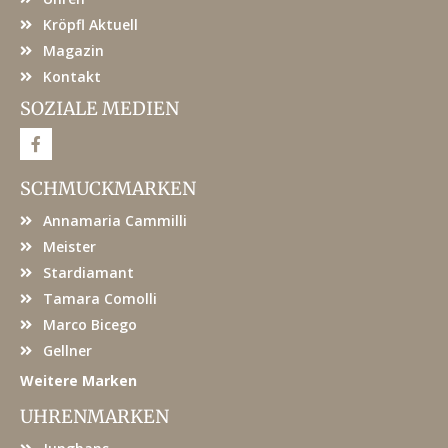
Kröpfl Aktuell
Magazin
Kontakt
SOZIALE MEDIEN
F
a
c
e
SCHMUCKMARKEN
b
o
Annamaria Cammilli
o
k
Meister
Stardiamant
Tamara Comolli
Marco Bicego
Gellner
Weitere Marken
UHRENMARKEN