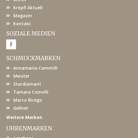
Kröpfl Aktuell
Magazin
Kontakt
SOZIALE MEDIEN
F
a
c
e
SCHMUCKMARKEN
b
o
Annamaria Cammilli
o
k
Meister
Stardiamant
Tamara Comolli
Marco Bicego
Gellner
Weitere Marken
UHRENMARKEN