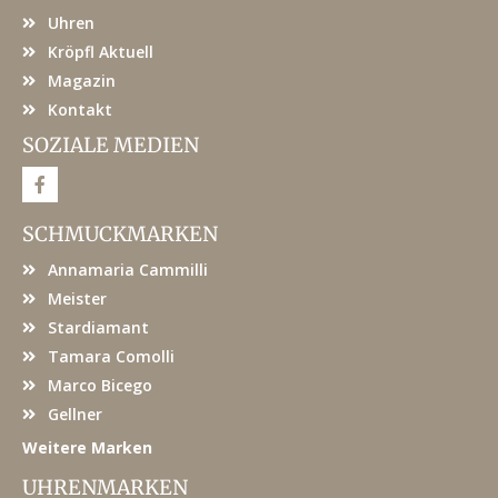
Uhren
Kröpfl Aktuell
Magazin
Kontakt
SOZIALE MEDIEN
F
a
c
e
SCHMUCKMARKEN
b
o
Annamaria Cammilli
o
k
Meister
Stardiamant
Tamara Comolli
Marco Bicego
Gellner
Weitere Marken
UHRENMARKEN