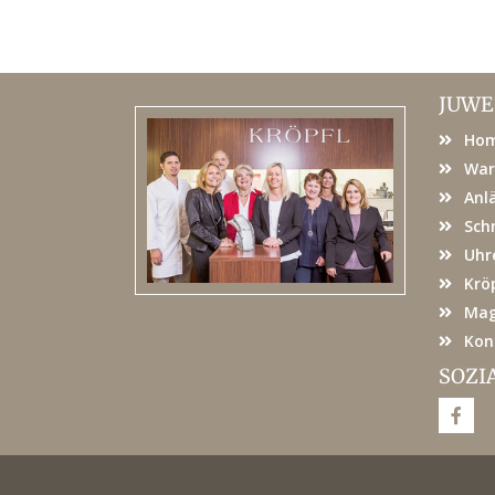
JUWE
Ho
War
Anl
Sch
Uhr
Kröp
Mag
Kon
SOZI
F
a
c
e
b
o