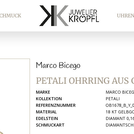
SCHMUCK
UHRE
Marco Bicego
PETALI OHRRING AUS
MARKE
MARCO BICE
KOLLEKTION
PETALI
REFERENZNUMMER
OB1678_B_Y_
MATERIAL
18 KT GELBG
EDELSTEIN
DIAMANT 0,16
SCHMUCKART
DIAMANTSCH