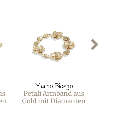
Marco Bicego
Marco
us
Petali Armband aus
Petali O
en
Gold mit Diamanten
Gold mit