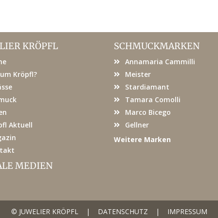
LIER KRÖPFL
SCHMUCKMARKEN
me
Annamaria Cammilli
um Kröpfl?
Meister
ässe
Stardiamant
muck
Tamara Comolli
en
Marco Bicego
fl Aktuell
Gellner
azin
Weitere Marken
takt
ALE MEDIEN
© JUWELIER KRÖPFL
|
DATENSCHUTZ
|
IMPRESSUM