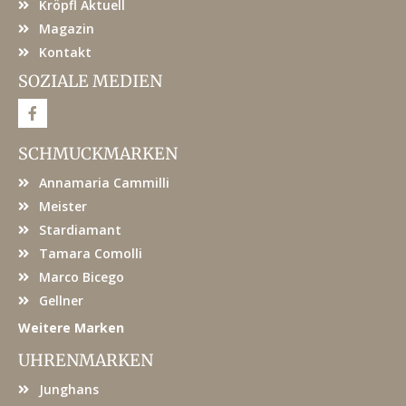
Kröpfl Aktuell
Magazin
Kontakt
SOZIALE MEDIEN
F
a
c
e
SCHMUCKMARKEN
b
o
Annamaria Cammilli
o
k
Meister
Stardiamant
Tamara Comolli
Marco Bicego
Gellner
Weitere Marken
UHRENMARKEN
Junghans