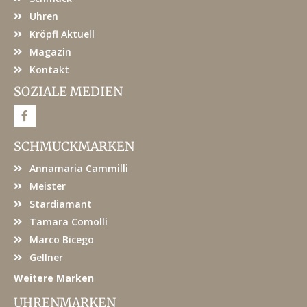
Uhren
Kröpfl Aktuell
Magazin
Kontakt
SOZIALE MEDIEN
F
a
c
e
SCHMUCKMARKEN
b
o
Annamaria Cammilli
o
k
Meister
Stardiamant
Tamara Comolli
Marco Bicego
Gellner
Weitere Marken
UHRENMARKEN