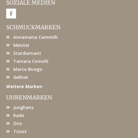
SOZIALE MEDIEN
F
a
c
e
SCHMUCKMARKEN
b
o
Annamaria Cammilli
o
k
Meister
Stardiamant
Tamara Comolli
Marco Bicego
Gellner
Weitere Marken
UHRENMARKEN
Junghans
Rado
Oris
Tissot