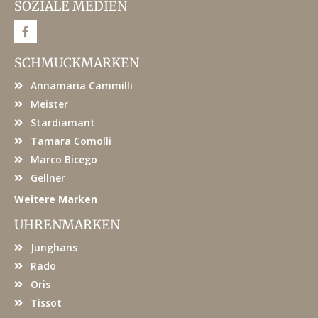
SOZIALE MEDIEN
F
a
c
e
SCHMUCKMARKEN
b
o
Annamaria Cammilli
o
k
Meister
Stardiamant
Tamara Comolli
Marco Bicego
Gellner
Weitere Marken
UHRENMARKEN
Junghans
Rado
Oris
Tissot