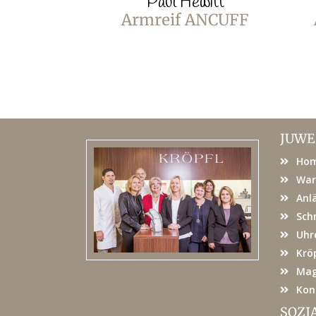
Paul Hewitt
Armreif ANCUFF
JUWE
Ho
War
Anl
Sch
Uhr
Kröp
Mag
Kon
SOZI