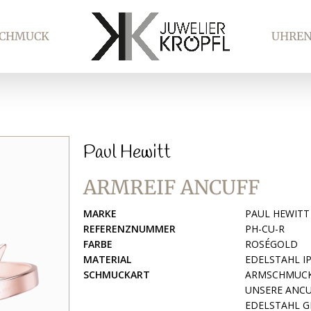
SCHMUCK
UHRE
Paul Hewitt
ARMREIF ANCUFF
MARKE
PAUL HEWITT
REFERENZNUMMER
PH-CU-R
FARBE
ROSÉGOLD
MATERIAL
EDELSTAHL I
SCHMUCKART
ARMSCHMUC
UNSERE ANC
EDELSTAHL G