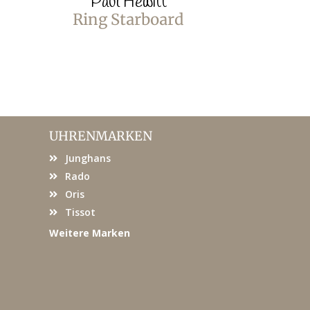
Paul Hewitt
Paul
Ring Starboard
Ring S
UHRENMARKEN
Junghans
Rado
Oris
Tissot
Weitere Marken