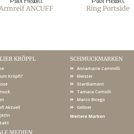
Paul Hewitt
Paul Hewitt
Armreif ANCUFF
Ring Portside
LIER KRÖPFL
SCHMUCKMARKEN
me
Annamaria Cammilli
um Kröpfl?
Meister
ässe
Stardiamant
muck
Tamara Comolli
en
Marco Bicego
fl Aktuell
Gellner
azin
Weitere Marken
takt
ALE MEDIEN