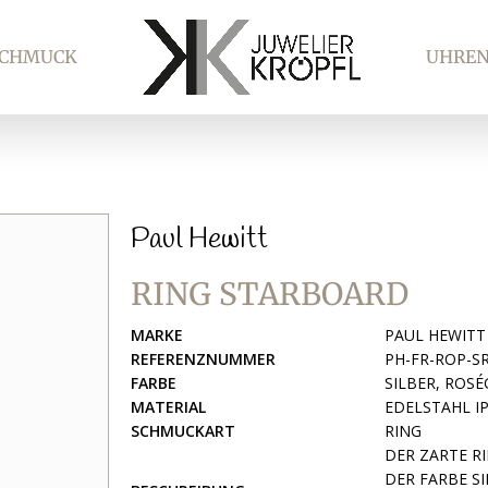
SCHMUCK
UHRE
Paul Hewitt
RING STARBOARD
MARKE
PAUL HEWITT
REFERENZNUMMER
PH-FR-ROP-S
FARBE
SILBER, ROS
MATERIAL
EDELSTAHL I
SCHMUCKART
RING
DER ZARTE R
DER FARBE S