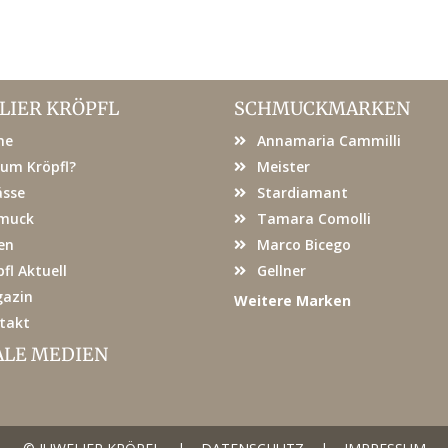
LIER KRÖPFL
SCHMUCKMARKEN
me
Annamaria Cammilli
um Kröpfl?
Meister
ässe
Stardiamant
muck
Tamara Comolli
en
Marco Bicego
fl Aktuell
Gellner
azin
Weitere Marken
takt
ALE MEDIEN