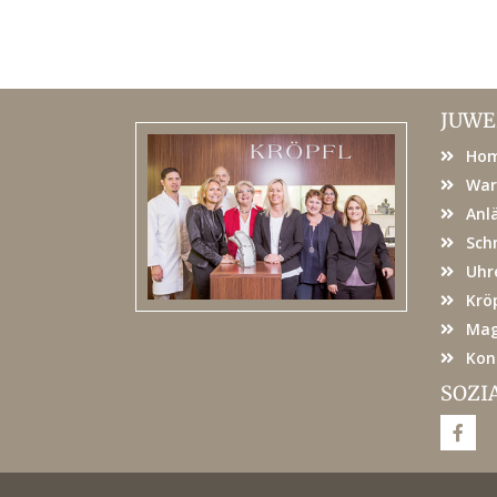
JUWE
Ho
War
Anl
Sch
Uhr
Kröp
Mag
Kon
SOZI
F
a
c
e
b