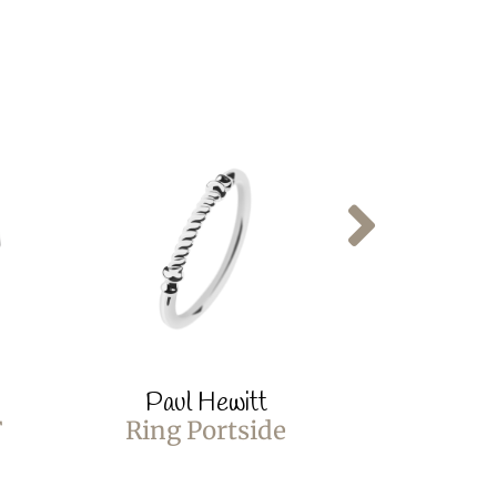
Paul Hewitt
Paul
F
Ring Portside
Ring S