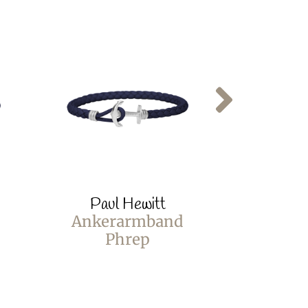
Paul Hewitt
Paul
Ankerarmband
Anker
Phrep
P