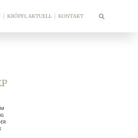
N
KRÖPFL AKTUELL
KONTAKT
Suche
EP
-M
NG
DER
K