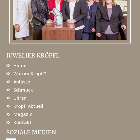
JUWELIER KRÖPFL
Home
Warum Kröpfl?
Anlässe
Schmuck
Uhren
Kröpfl Aktuell
Magazin
Kontakt
SOZIALE MEDIEN