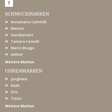
F
a
c
e
SCHMUCKMARKEN
b
o
Annamaria Cammilli
o
k
Meister
Stardiamant
Tamara Comolli
Marco Bicego
Gellner
Weitere Marken
UHRENMARKEN
Junghans
Rado
Oris
Tissot
Weitere Marken