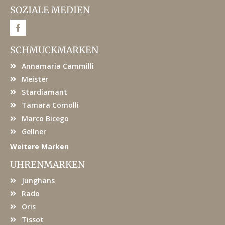
SOZIALE MEDIEN
F
a
c
e
SCHMUCKMARKEN
b
o
Annamaria Cammilli
o
k
Meister
Stardiamant
Tamara Comolli
Marco Bicego
Gellner
Weitere Marken
UHRENMARKEN
Junghans
Rado
Oris
Tissot