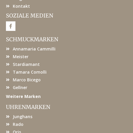
Kontakt
SOZIALE MEDIEN
F
a
c
e
SCHMUCKMARKEN
b
o
Annamaria Cammilli
o
k
Meister
Stardiamant
Tamara Comolli
Marco Bicego
Gellner
Weitere Marken
UHRENMARKEN
Junghans
Rado
Oris