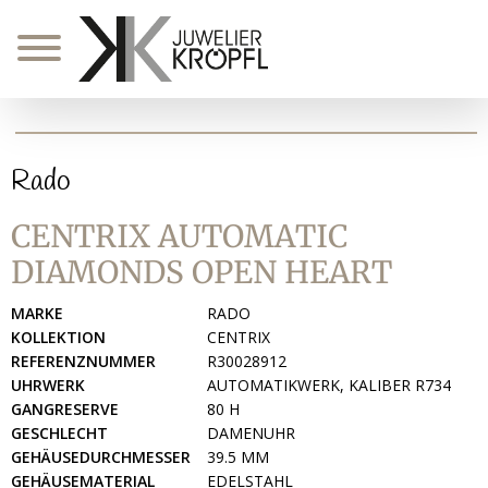
Zum
Inhalt
springen
Rado
CENTRIX AUTOMATIC
DIAMONDS OPEN HEART
MARKE
RADO
KOLLEKTION
CENTRIX
REFERENZNUMMER
R30028912
UHRWERK
AUTOMATIKWERK, KALIBER R734
GANGRESERVE
80 H
GESCHLECHT
DAMENUHR
GEHÄUSEDURCHMESSER
39.5 MM
GEHÄUSEMATERIAL
EDELSTAHL