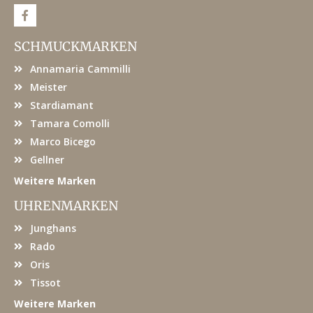
F
a
c
e
SCHMUCKMARKEN
b
o
Annamaria Cammilli
o
k
Meister
Stardiamant
Tamara Comolli
Marco Bicego
Gellner
Weitere Marken
UHRENMARKEN
Junghans
Rado
Oris
Tissot
Weitere Marken