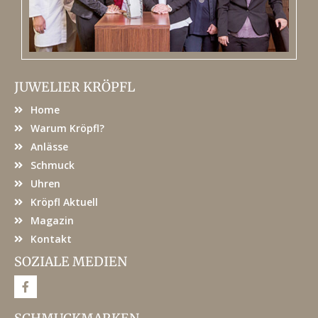
JUWELIER KRÖPFL
Home
Warum Kröpfl?
Anlässe
Schmuck
Uhren
Kröpfl Aktuell
Magazin
Kontakt
SOZIALE MEDIEN
F
a
c
e