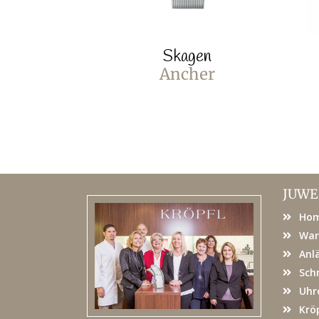
Skagen
Ancher
JUWE
Ho
War
Anl
Sch
Uhr
Kröp