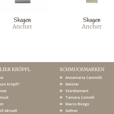
Skagen
Skagen
Ancher
Ancher
LIER KRÖPFL
SCHMUCKMARKEN
me
Annamaria Cammilli
um Kröpfl?
Meister
ässe
Stardiamant
muck
Tamara Comolli
en
Marco Bicego
fl Aktuell
Gellner