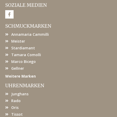
SOZIALE MEDIEN
F
a
c
e
SCHMUCKMARKEN
b
o
Annamaria Cammilli
o
k
Meister
Stardiamant
Tamara Comolli
Marco Bicego
Gellner
Weitere Marken
UHRENMARKEN
Junghans
Rado
Oris
Tissot