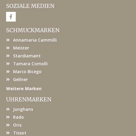
SOZIALE MEDIEN
F
a
c
e
SCHMUCKMARKEN
b
o
Annamaria Cammilli
o
k
Meister
Stardiamant
Tamara Comolli
Marco Bicego
Gellner
Weitere Marken
UHRENMARKEN
Junghans
Rado
Oris
Tissot