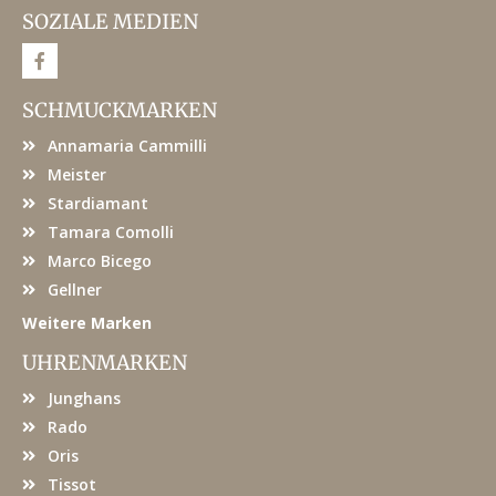
SOZIALE MEDIEN
F
a
c
e
SCHMUCKMARKEN
b
o
Annamaria Cammilli
o
k
Meister
Stardiamant
Tamara Comolli
Marco Bicego
Gellner
Weitere Marken
UHRENMARKEN
Junghans
Rado
Oris
Tissot