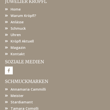
JUWELIER KRÖPFL
Home
Warum Kröpfl?
Anlässe
Schmuck
Uhren
Kröpfl Aktuell
Magazin
Kontakt
SOZIALE MEDIEN
F
a
c
e
SCHMUCKMARKEN
b
o
Annamaria Cammilli
o
k
Meister
Stardiamant
Tamara Comolli