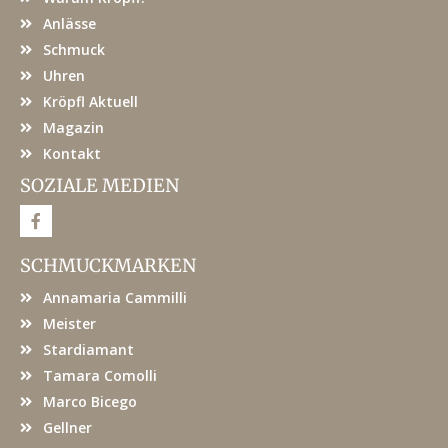
Anlässe
Schmuck
Uhren
Kröpfl Aktuell
Magazin
Kontakt
SOZIALE MEDIEN
F
a
c
e
SCHMUCKMARKEN
b
o
Annamaria Cammilli
o
k
Meister
Stardiamant
Tamara Comolli
Marco Bicego
Gellner