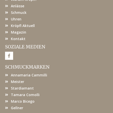
Anlässe
Schmuck
Uhren
Kröpfl Aktuell
Magazin
Kontakt
SOZIALE MEDIEN
F
a
c
e
SCHMUCKMARKEN
b
o
Annamaria Cammilli
o
k
Meister
Stardiamant
Tamara Comolli
Marco Bicego
Gellner