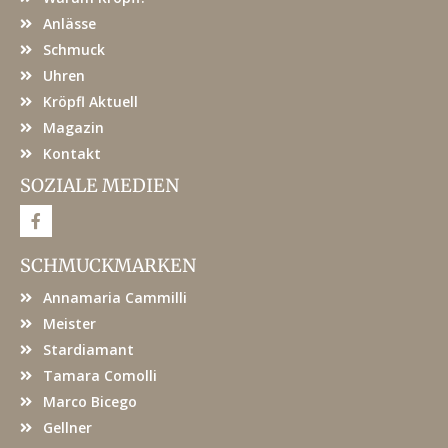
Anlässe
Schmuck
Uhren
Kröpfl Aktuell
Magazin
Kontakt
SOZIALE MEDIEN
F
a
c
e
SCHMUCKMARKEN
b
o
Annamaria Cammilli
o
k
Meister
Stardiamant
Tamara Comolli
Marco Bicego
Gellner