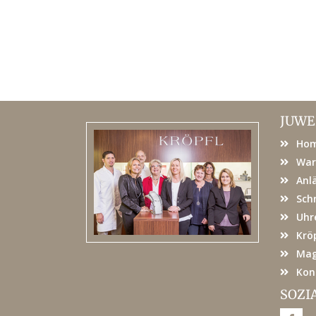
JUWE
Ho
War
Anl
Sch
Uhr
Kröp
Mag
Kon
SOZI
F