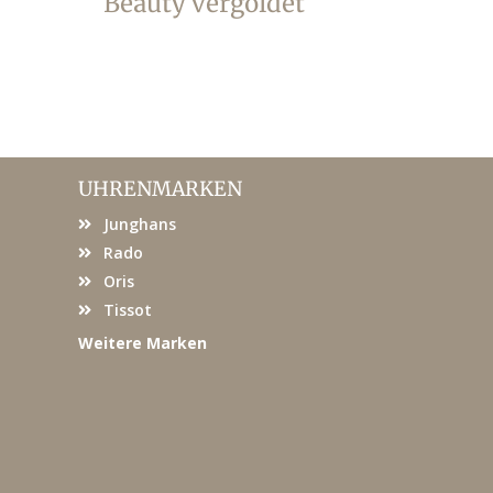
Beauty vergoldet
ver
UHRENMARKEN
Junghans
Rado
Oris
Tissot
Weitere Marken