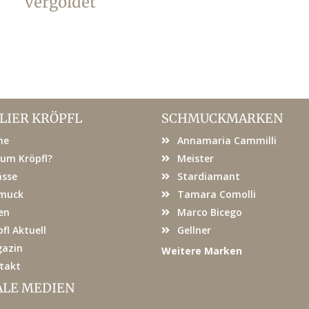
vergoldet
LIER KRÖPFL
SCHMUCKMARKEN
me
Annamaria Cammilli
um Kröpfl?
Meister
ässe
Stardiamant
muck
Tamara Comolli
en
Marco Bicego
fl Aktuell
Gellner
azin
Weitere Marken
takt
ALE MEDIEN