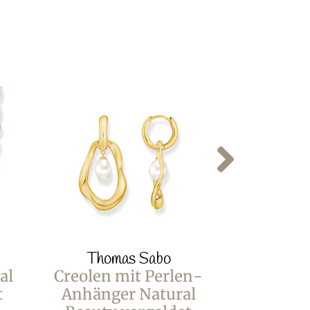
Thomas Sabo
Thom
al
Creolen mit Perlen-
Ohrringe
t
Anhänger Natural
Natura