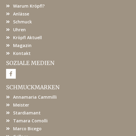
Warum Kröpfl?
Anlässe
Schmuck
Uhren
Kröpfl Aktuell
Magazin
Kontakt
SOZIALE MEDIEN
F
a
c
e
SCHMUCKMARKEN
b
o
Annamaria Cammilli
o
k
Meister
Stardiamant
Tamara Comolli
Marco Bicego