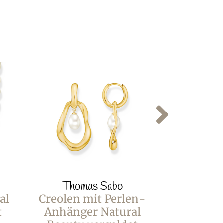
Thomas Sabo
Thom
al
Creolen mit Perlen-
Ohrringe
t
Anhänger Natural
Natura