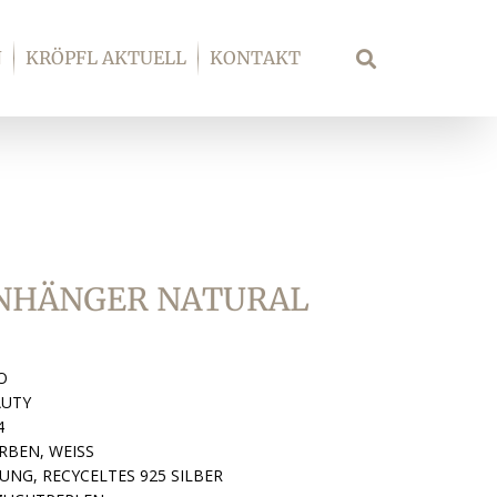
N
KRÖPFL AKTUELL
KONTAKT
Suche
ANHÄNGER NATURAL
O
AUTY
4
BEN, WEISS
UNG, RECYCELTES 925 SILBER