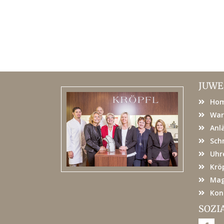
JUWE
Ho
War
Anl
Sch
Uhr
Kröp
Mag
Kon
SOZI
F