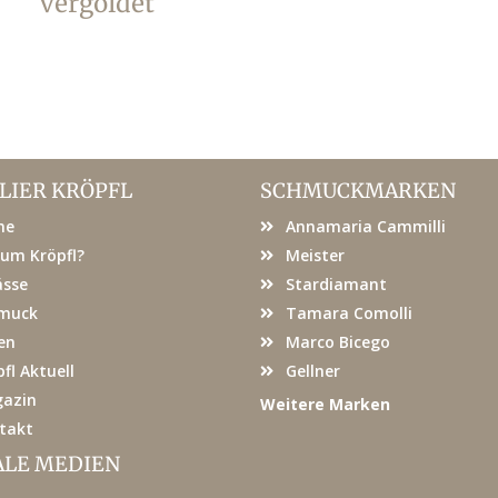
vergoldet
LIER KRÖPFL
SCHMUCKMARKEN
me
Annamaria Cammilli
um Kröpfl?
Meister
ässe
Stardiamant
muck
Tamara Comolli
en
Marco Bicego
fl Aktuell
Gellner
azin
Weitere Marken
takt
ALE MEDIEN