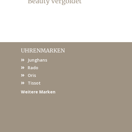
Beauty vergoldet
ver
UHRENMARKEN
Junghans
Rado
Oris
Tissot
Weitere Marken