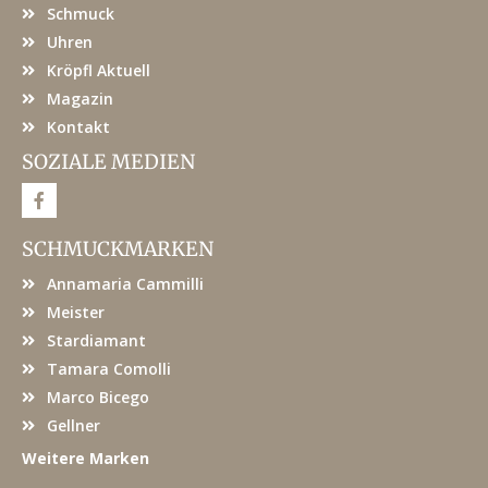
Schmuck
Uhren
Kröpfl Aktuell
Magazin
Kontakt
SOZIALE MEDIEN
F
a
c
e
SCHMUCKMARKEN
b
o
Annamaria Cammilli
o
k
Meister
Stardiamant
Tamara Comolli
Marco Bicego
Gellner
Weitere Marken