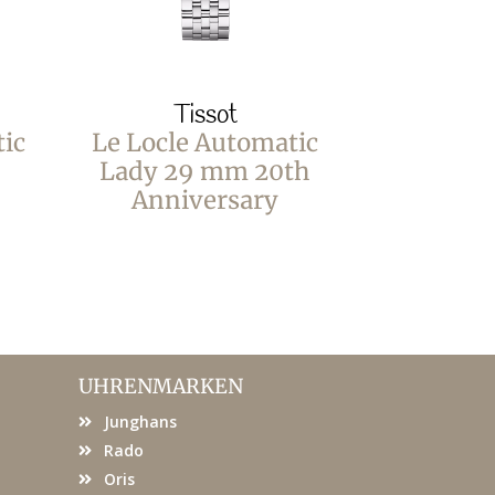
Tissot
T
ic
Le Locle Automatic
Le Locle
Lady 29 mm 20th
80
Anniversary
Anni
UHRENMARKEN
Junghans
Rado
Oris