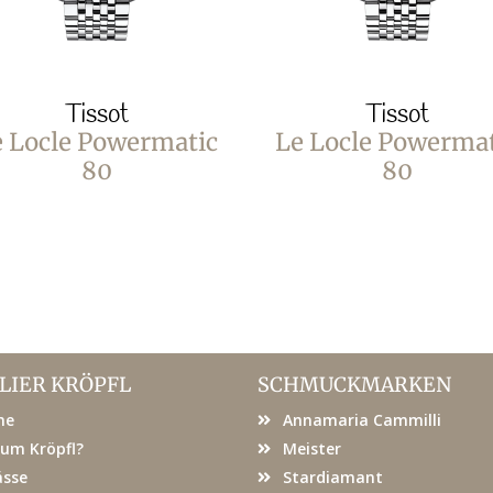
Tissot
Tissot
e Locle Powermatic
Le Locle Powermat
80
80
LIER KRÖPFL
SCHMUCKMARKEN
me
Annamaria Cammilli
um Kröpfl?
Meister
ässe
Stardiamant