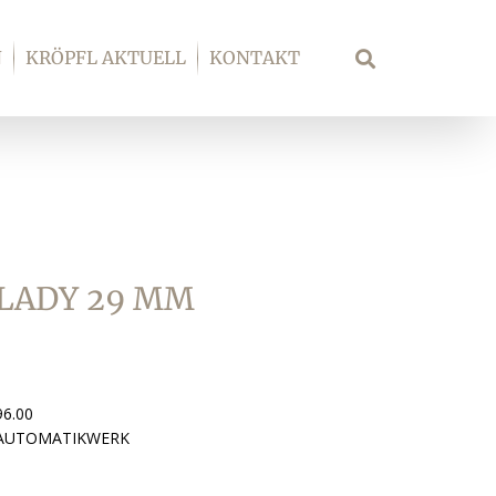
N
KRÖPFL AKTUELL
KONTAKT
Suche
 LADY 29 MM
96.00
 AUTOMATIKWERK