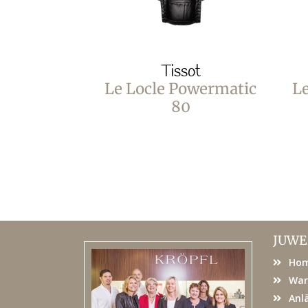
Tissot
Le Locle Powermatic
L
80
JUWE
Ho
War
Anl