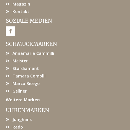
Magazin
Kontakt
SOZIALE MEDIEN
F
a
c
e
SCHMUCKMARKEN
b
o
Annamaria Cammilli
o
k
Meister
Stardiamant
Tamara Comolli
Marco Bicego
Gellner
Weitere Marken
UHRENMARKEN
Junghans
Rado