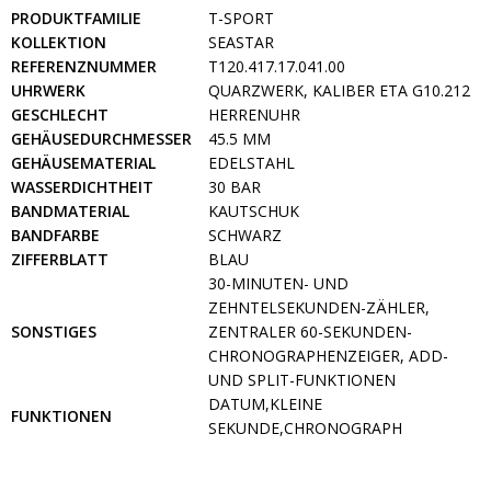
PRODUKTFAMILIE
T-SPORT
KOLLEKTION
SEASTAR
REFERENZNUMMER
T120.417.17.041.00
UHRWERK
QUARZWERK, KALIBER ETA G10.212
GESCHLECHT
HERRENUHR
GEHÄUSEDURCHMESSER
45.5 MM
GEHÄUSEMATERIAL
EDELSTAHL
WASSERDICHTHEIT
30 BAR
BANDMATERIAL
KAUTSCHUK
BANDFARBE
SCHWARZ
ZIFFERBLATT
BLAU
30-MINUTEN- UND
ZEHNTELSEKUNDEN-ZÄHLER,
SONSTIGES
ZENTRALER 60-SEKUNDEN-
CHRONOGRAPHENZEIGER, ADD-
UND SPLIT-FUNKTIONEN
DATUM,KLEINE
FUNKTIONEN
SEKUNDE,CHRONOGRAPH