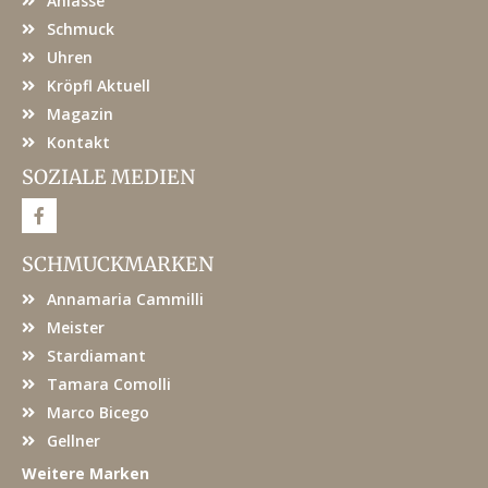
Anlässe
Schmuck
Uhren
Kröpfl Aktuell
Magazin
Kontakt
SOZIALE MEDIEN
F
a
c
e
SCHMUCKMARKEN
b
o
Annamaria Cammilli
o
k
Meister
Stardiamant
Tamara Comolli
Marco Bicego
Gellner
Weitere Marken