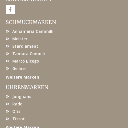
F
a
c
e
SCHMUCKMARKEN
b
o
Annamaria Cammilli
o
k
Meister
Stardiamant
Tamara Comolli
Marco Bicego
Gellner
Weitere Marken
UHRENMARKEN
Junghans
Rado
Oris
Tissot
Weitere Marken