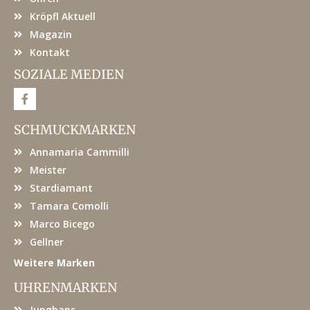
Kröpfl Aktuell
Magazin
Kontakt
SOZIALE MEDIEN
F
a
c
e
SCHMUCKMARKEN
b
o
Annamaria Cammilli
o
k
Meister
Stardiamant
Tamara Comolli
Marco Bicego
Gellner
Weitere Marken
UHRENMARKEN
Junghans