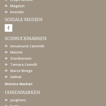
Magazin
Kontakt
SOZIALE MEDIEN
F
a
c
e
SCHMUCKMARKEN
b
o
Annamaria Cammilli
o
k
Meister
Stardiamant
Tamara Comolli
Marco Bicego
Gellner
Weitere Marken
UHRENMARKEN
Junghans