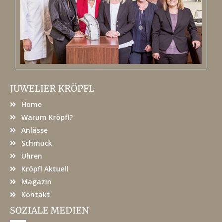
JUWELIER KRÖPFL
Home
Warum Kröpfl?
Anlässe
Schmuck
Uhren
Kröpfl Aktuell
Magazin
Kontakt
SOZIALE MEDIEN