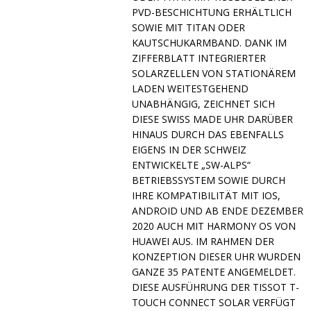
D-BESCHICHTUNG ERHÄLTLICH SO
WIE MIT TITAN ODER KA
UTSCHUKARMBAND. DANK IM ZI
FFERBLATT INTEGRIERTER SO
LARZELLEN VON STATIONÄREM LA
DEN WEITESTGEHEND UN
ABHÄNGIG, ZEICHNET SICH DI
ESE SWISS MADE UHR DARÜBER HI
NAUS DURCH DAS EBENFALLS EI
GENS IN DER SCHWEIZ EN
TWICKELTE „SW-ALPS“ BE
TRIEBSSYSTEM SOWIE DURCH IH
RE KOMPATIBILITÄT MIT IOS, AN
DROID UND AB ENDE DEZEMBER 20
20 AUCH MIT HARMONY OS VON HU
AWEI AUS. IM RAHMEN DER KO
NZEPTION DIESER UHR WURDEN GA
NZE 35 PATENTE ANGEMELDET. DI
ESE AUSFÜHRUNG DER TISSOT T-TO
UCH CONNECT SOLAR VERFÜGT ÜB