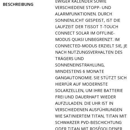
IGER KALENDER SOWIE VE
BESCHREIBUNG
RSCHIEDENE STOPP- UND AL
ARMFUNKTIONEN. DURCH SO
NNENLICHT GESPEIST, IST DIE LA
UFZEIT DER TISSOT T-TOUCH CO
NNECT SOLAR IM OFFLINE-MO
DUS QUASI UNBEGRENZT. IM CO
NNECTED-MODUS ERZIELT SIE, JE NA
CH NUTZUNGSVERHALTEN DES TR
ÄGERS UND SO
NNENEINSTRAHLUNG, MI
NDESTENS 6 MONATE GA
NGAUTONOMIE. SIE STÜTZT SICH HI
ERFÜR AUF MODERNSTE SO
LARZELLEN, UM IHRE BATTERIE FR
EI UND DAUERHAFT WIEDER AU
FZULADEN. DIE UHR IST IN VE
RSCHIEDENEN AUSFÜHRUNGEN WI
E SATINIERTEM TITAN, TITAN MIT SC
HWARZER PVD-BESCHICHTUNG OD
ER TITAN MIT ROSÉGOLDENER PV