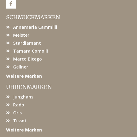
F
a
c
e
SCHMUCKMARKEN
b
o
Annamaria Cammilli
o
k
Meister
Stardiamant
Tamara Comolli
Marco Bicego
Gellner
Weitere Marken
UHRENMARKEN
Junghans
Rado
Oris
Tissot
Weitere Marken