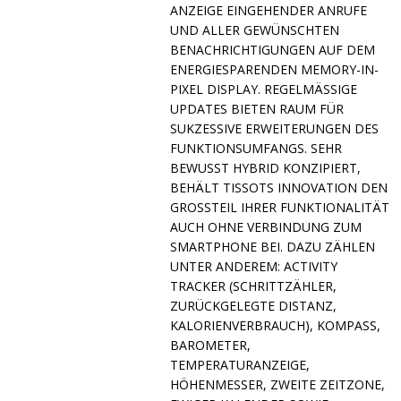
ANZEIGE EINGEHENDER ANRUFE
UND ALLER GEWÜNSCHTEN
BENACHRICHTIGUNGEN AUF DEM
ENERGIESPARENDEN MEMORY-IN-
PIXEL DISPLAY. REGELMÄSSIGE U
PDATES BIETEN RAUM FÜR S
UKZESSIVE ERWEITERUNGEN DES F
UNKTIONSUMFANGS. SEHR B
EWUSST HYBRID KONZIPIERT, B
EHÄLT TISSOTS INNOVATION DEN G
ROSSTEIL IHRER FUNKTIONALITÄT AU
CH OHNE VERBINDUNG ZUM SM
ARTPHONE BEI. DAZU ZÄHLEN UN
TER ANDEREM: ACTIVITY TR
ACKER (SCHRITTZÄHLER, ZU
RÜCKGELEGTE DISTANZ, KA
LORIENVERBRAUCH), KOMPASS, BA
ROMETER, TE
MPERATURANZEIGE, HÖ
HENMESSER, ZWEITE ZEITZONE, EW