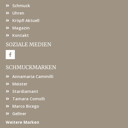
Schmuck
Uhren
Kröpfl Aktuell
Magazin
Kontakt
SOZIALE MEDIEN
F
a
c
e
SCHMUCKMARKEN
b
o
Annamaria Cammilli
o
k
Meister
Stardiamant
Tamara Comolli
Marco Bicego
Gellner
Weitere Marken