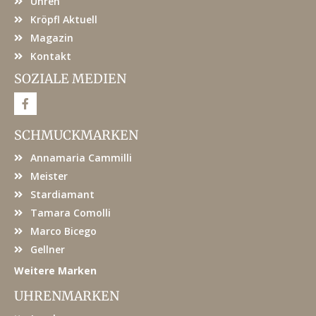
Uhren
Kröpfl Aktuell
Magazin
Kontakt
SOZIALE MEDIEN
F
a
c
e
SCHMUCKMARKEN
b
o
Annamaria Cammilli
o
k
Meister
Stardiamant
Tamara Comolli
Marco Bicego
Gellner
Weitere Marken
UHRENMARKEN