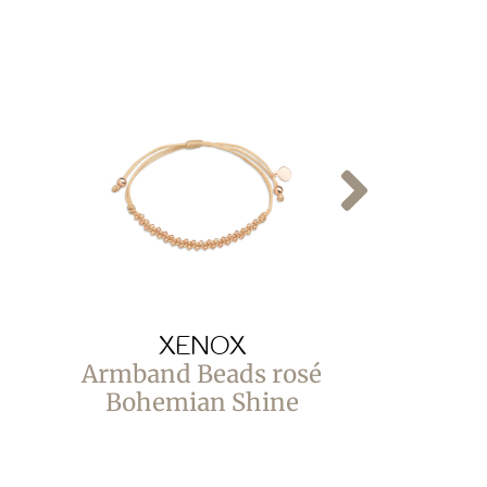
XENOX
X
Armband Beads rosé
Armba
Bohemian Shine
silber
S