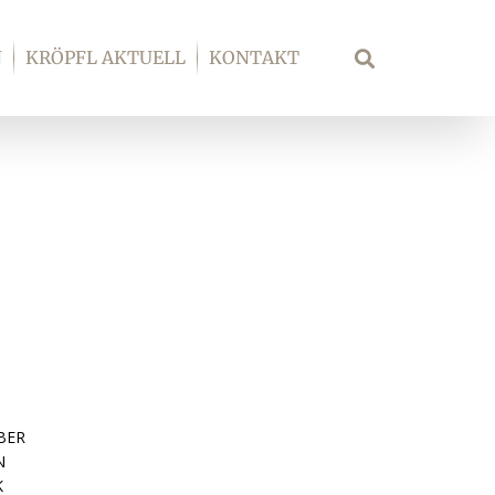
N
KRÖPFL AKTUELL
KONTAKT
Suche
S
BER
N
K