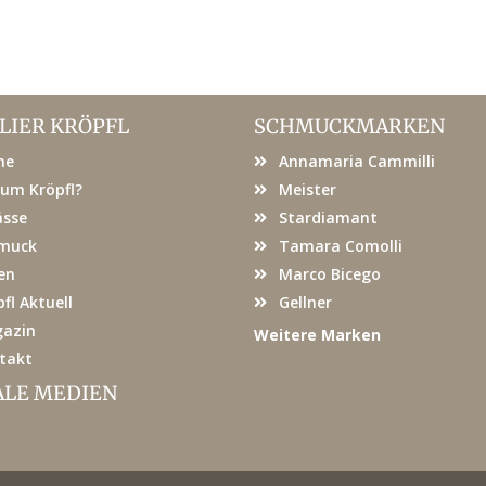
LIER KRÖPFL
SCHMUCKMARKEN
me
Annamaria Cammilli
um Kröpfl?
Meister
ässe
Stardiamant
muck
Tamara Comolli
en
Marco Bicego
fl Aktuell
Gellner
azin
Weitere Marken
takt
ALE MEDIEN