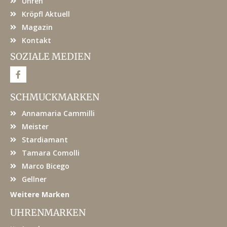
Uhren
Kröpfl Aktuell
Magazin
Kontakt
SOZIALE MEDIEN
F
a
c
e
SCHMUCKMARKEN
b
o
Annamaria Cammilli
o
k
Meister
Stardiamant
Tamara Comolli
Marco Bicego
Gellner
Weitere Marken
UHRENMARKEN