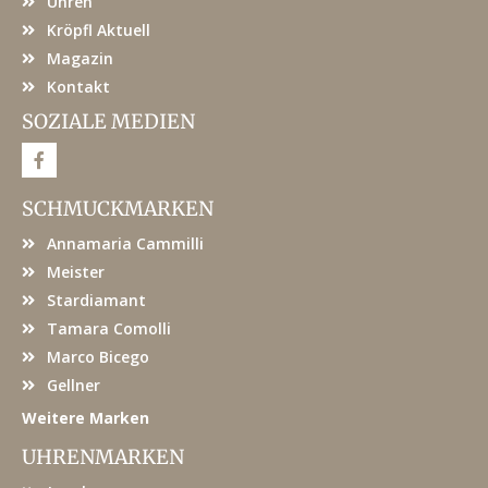
Uhren
Kröpfl Aktuell
Magazin
Kontakt
SOZIALE MEDIEN
F
a
c
e
SCHMUCKMARKEN
b
o
Annamaria Cammilli
o
k
Meister
Stardiamant
Tamara Comolli
Marco Bicego
Gellner
Weitere Marken
UHRENMARKEN