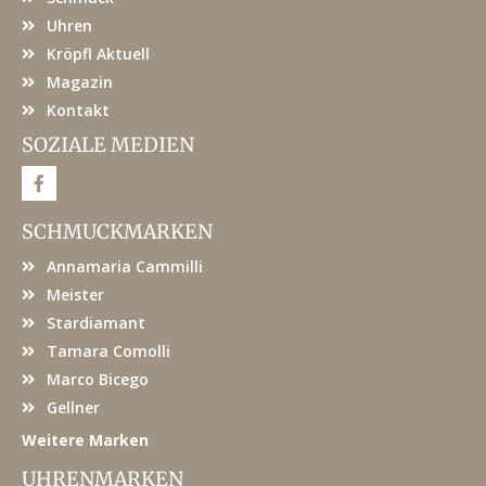
Uhren
Kröpfl Aktuell
Magazin
Kontakt
SOZIALE MEDIEN
F
a
c
e
SCHMUCKMARKEN
b
o
Annamaria Cammilli
o
k
Meister
Stardiamant
Tamara Comolli
Marco Bicego
Gellner
Weitere Marken
UHRENMARKEN