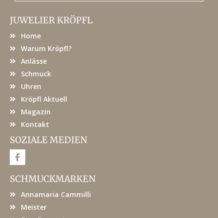
JUWELIER KRÖPFL
Home
Warum Kröpfl?
Anlässe
Schmuck
Uhren
Kröpfl Aktuell
Magazin
Kontakt
SOZIALE MEDIEN
F
a
c
e
SCHMUCKMARKEN
b
o
Annamaria Cammilli
o
k
Meister