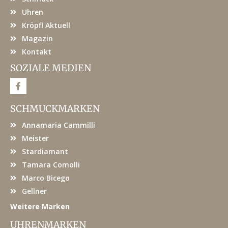
Uhren
Kröpfl Aktuell
Magazin
Kontakt
SOZIALE MEDIEN
F
a
c
e
SCHMUCKMARKEN
b
o
Annamaria Cammilli
o
k
Meister
Stardiamant
Tamara Comolli
Marco Bicego
Gellner
Weitere Marken
UHRENMARKEN