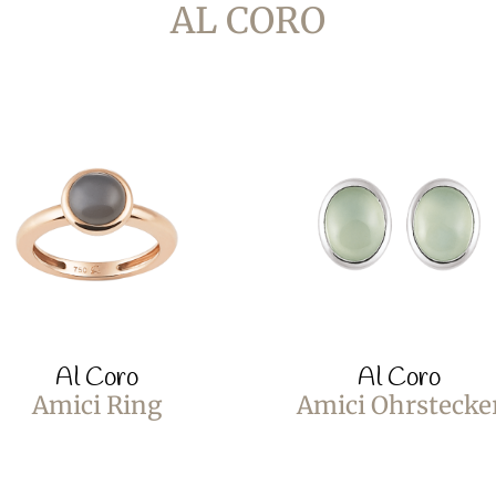
AL CORO
Al Coro
Al Coro
Amici Ring
Amici Ohrstecke