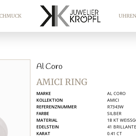
SCHMUCK
UHRE
Al Coro
AMICI RING
MARKE
AL CORO
KOLLEKTION
AMICI
REFERENZNUMMER
R7343W
FARBE
SILBER
MATERIAL
18 KT WEISS
EDELSTEIN
41 BRILLANTEN
KARAT
0.41 CT