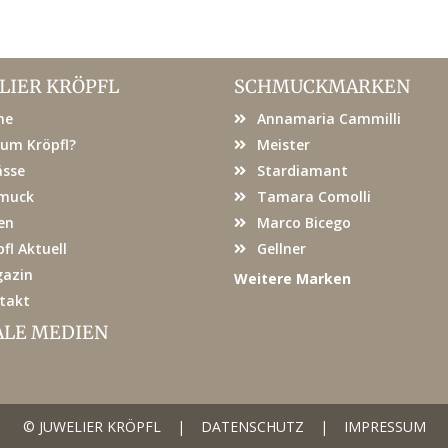
LIER KRÖPFL
SCHMUCKMARKEN
me
Annamaria Cammilli
um Kröpfl?
Meister
ässe
Stardiamant
muck
Tamara Comolli
en
Marco Bicego
fl Aktuell
Gellner
azin
Weitere Marken
takt
ALE MEDIEN
© JUWELIER KRÖPFL
|
DATENSCHUTZ
|
IMPRESSUM