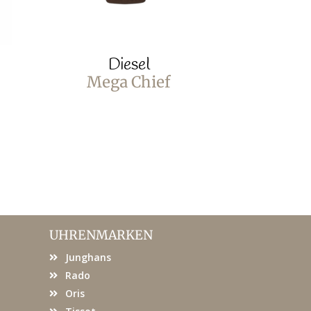
Diesel
D
Mega Chief
Littl
UHRENMARKEN
Junghans
Rado
Oris