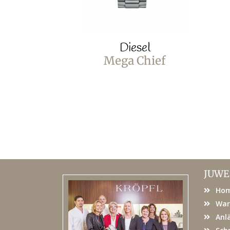
Diesel
Mega Chief
JUWE
Ho
War
Anl