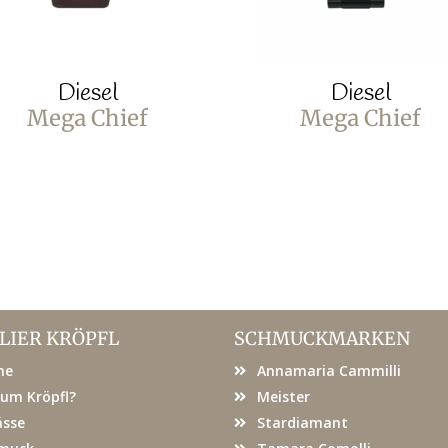
Diesel
Diesel
Mega Chief
Mega Chief
LIER KRÖPFL
SCHMUCKMARKEN
me
Annamaria Cammilli
um Kröpfl?
Meister
ässe
Stardiamant