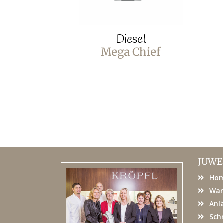
Diesel
Mega Chief
JUWE
Ho
War
Anl
Sch