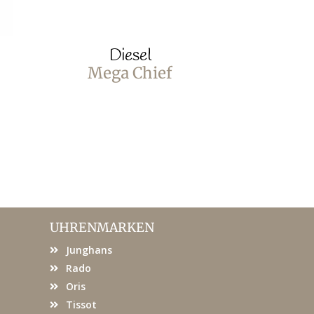
Diesel
D
Mega Chief
Littl
UHRENMARKEN
Junghans
Rado
Oris
Tissot