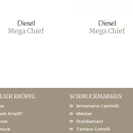
Diesel
Diesel
Mega Chief
Mega Chief
LIER KRÖPFL
SCHMUCKMARKEN
me
Annamaria Cammilli
um Kröpfl?
Meister
ässe
Stardiamant
muck
Tamara Comolli