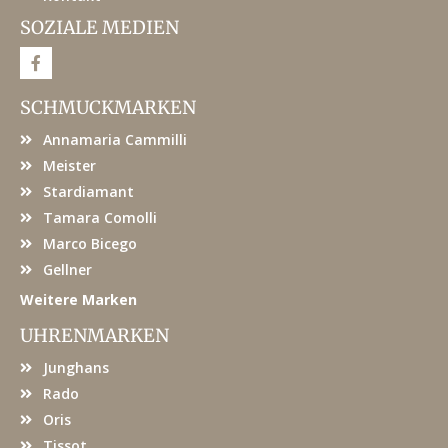
SOZIALE MEDIEN
F
a
c
e
SCHMUCKMARKEN
b
o
Annamaria Cammilli
o
k
Meister
Stardiamant
Tamara Comolli
Marco Bicego
Gellner
Weitere Marken
UHRENMARKEN
Junghans
Rado
Oris
Tissot