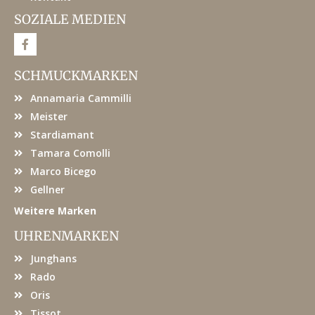
SOZIALE MEDIEN
F
a
c
e
SCHMUCKMARKEN
b
o
Annamaria Cammilli
o
k
Meister
Stardiamant
Tamara Comolli
Marco Bicego
Gellner
Weitere Marken
UHRENMARKEN
Junghans
Rado
Oris
Tissot